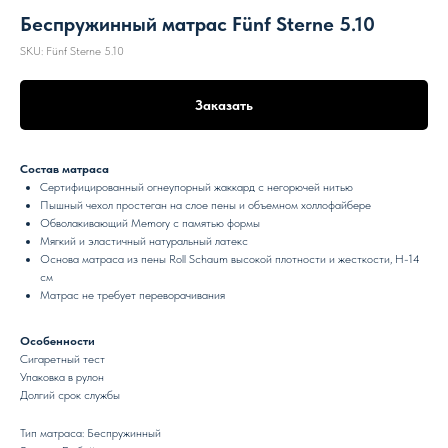
Беспружинный матрас Fünf Sterne 5.10
SKU:
Fünf Sterne 5.10
Заказать
Состав матраса
Сертифицированный огнеупорный жаккард с негорючей нитью
Пышный чехол простеган на слое пены и объемном холлофайбере
Обволакивающий Memory с памятью формы
Мягкий и эластичный натуральный латекс
Основа матраса из пены Roll Schaum высокой плотности и жесткости, H-14
см
Матрас не требует переворачивания
Особенности
Сигаретный тест
Упаковка в рулон
Долгий срок службы
Тип матраса: Беспружинный